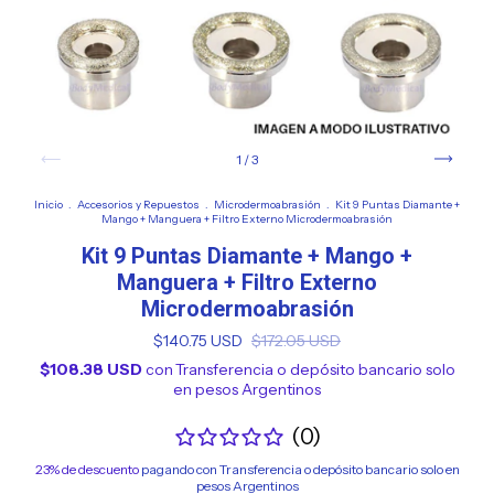
1
/
3
Inicio
.
Accesorios y Repuestos
.
Microdermoabrasión
.
Kit 9 Puntas Diamante +
Mango + Manguera + Filtro Externo Microdermoabrasión
Kit 9 Puntas Diamante + Mango +
Manguera + Filtro Externo
Microdermoabrasión
$140.75 USD
$172.05 USD
$108.38 USD
con
Transferencia o depósito bancario solo
en pesos Argentinos
(0)
23% de descuento
pagando con Transferencia o depósito bancario solo en
pesos Argentinos