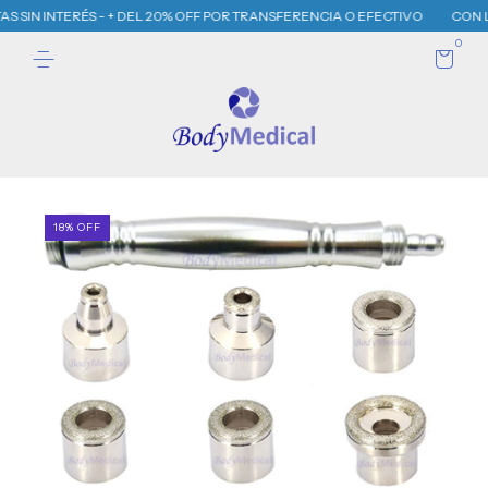
NTERÉS - + DEL 20% OFF POR TRANSFERENCIA O EFECTIVO
CON LA COMPRA 
0
18
%
OFF