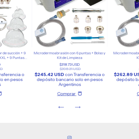
 de succión + 9
Microdermoabrasión con 6 puntas + Bolso y
Microdermoabra
 XXL + 9 Puntas
Kit de Limpieza
K
sión
D
$318.73 USD
SD
$398.31 USD
nsferencia o
$245.42 USD
con
Transferencia o
$262.89 
lo en pesos
depósito bancario solo en pesos
depósito b
s
Argentinos
Comprar