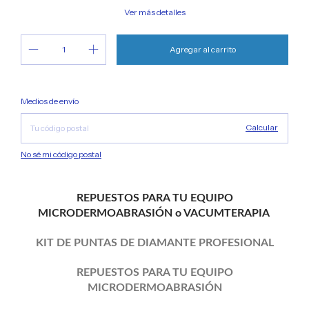
Ver más detalles
Cambiar CP
Entregas para el CP:
Medios de envío
Calcular
No sé mi código postal
REPUESTOS PARA TU EQUIPO
MICRODERMOABRASIÓN o VACUMTERAPIA
KIT DE PUNTAS DE DIAMANTE PROFESIONAL
REPUESTOS PARA TU EQUIPO
MICRODERMOABRASIÓN