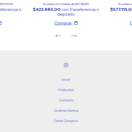
$72.115,00
6
cuotas sin interés de
$91.750,00
6
cuotas s
sferencia o
$423.885,00
con
Transferencia o
$577.115,
depósito
Comprar
Inicio
Productos
Contacto
Quiénes Somos
Cómo Comprar