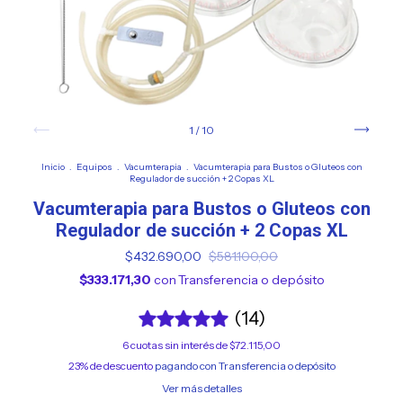
1
/
10
Inicio
.
Equipos
.
Vacumterapia
.
Vacumterapia para Bustos o Gluteos con
Regulador de succión + 2 Copas XL
Vacumterapia para Bustos o Gluteos con
Regulador de succión + 2 Copas XL
$432.690,00
$581.100,00
$333.171,30
con
Transferencia o depósito
(14)
6
cuotas sin interés de
$72.115,00
23% de descuento
pagando con Transferencia o depósito
Ver más detalles