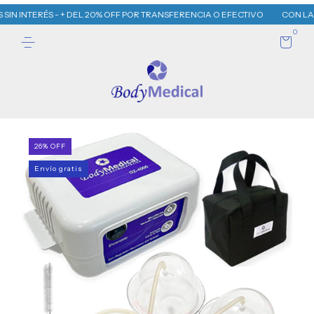
TERÉS - + DEL 20% OFF POR TRANSFERENCIA O EFECTIVO
CON LA COMPRA D
0
26
%
OFF
Envío gratis