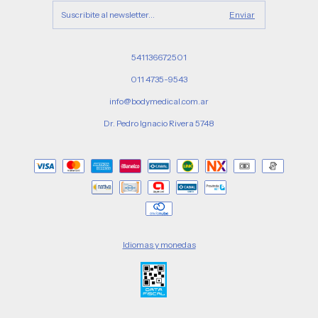
541136672501
011 4735-9543
info@bodymedical.com.ar
Dr. Pedro Ignacio Rivera 5748
Idiomas y monedas