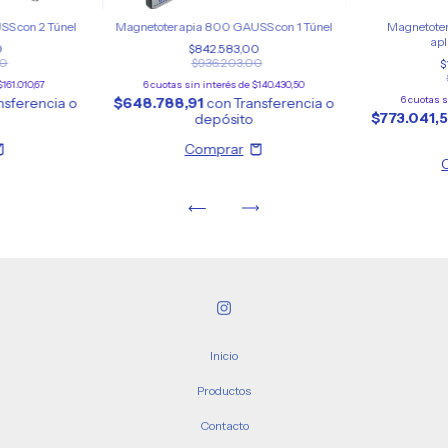
S con 2 Túnel
Magnetoterapia 800 GAUSS con 1 Túnel
Magnetote
apl
0
$842.583,00
00
$936.203,00
$
$161.010,67
6
cuotas sin interés de
$140.430,50
6
cuotas s
nsferencia o
$648.788,91
con
Transferencia o
$773.041,
depósito
Inicio
Productos
Contacto