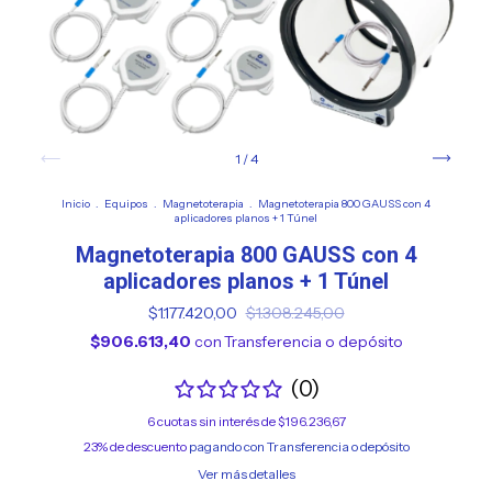
1
/
4
Inicio
.
Equipos
.
Magnetoterapia
.
Magnetoterapia 800 GAUSS con 4
aplicadores planos + 1 Túnel
Magnetoterapia 800 GAUSS con 4
aplicadores planos + 1 Túnel
$1.177.420,00
$1.308.245,00
$906.613,40
con
Transferencia o depósito
(0)
6
cuotas sin interés de
$196.236,67
23% de descuento
pagando con Transferencia o depósito
Ver más detalles