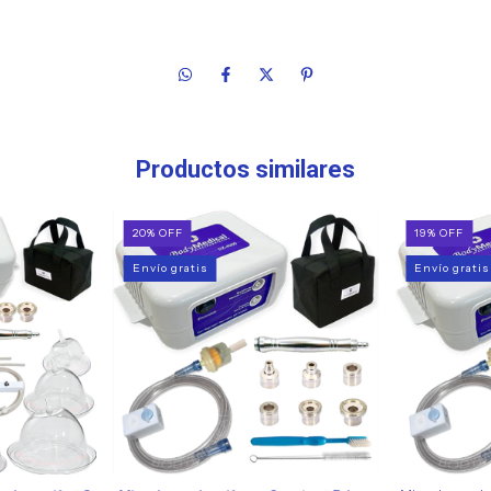
Productos similares
20
%
OFF
19
%
OFF
Envío gratis
Envío gratis