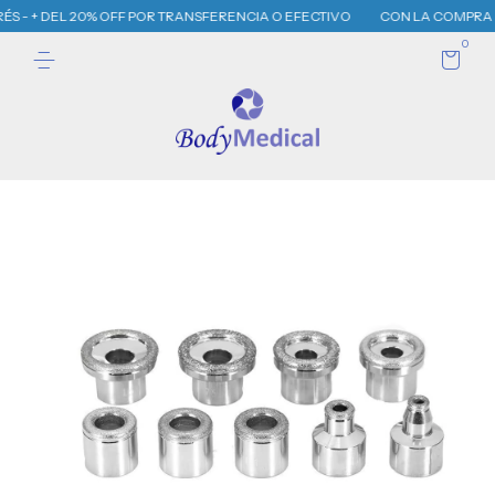
ÉS - + DEL 20% OFF POR TRANSFERENCIA O EFECTIVO
CON LA COMPRA DE T
0