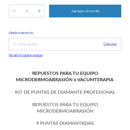
Cambiar CP
Entregas para el CP:
Medios de envío
Calcular
No sé mi código postal
REPUESTOS PARA TU EQUIPO
MICRODERMOABRASIÓN o VACUMTERAPIA
KIT DE PUNTAS DE DIAMANTE PROFESIONAL
REPUESTOS PARA TU EQUIPO
MICRODERMOABRASIÓN
9 PUNTAS DIAMANTADAS