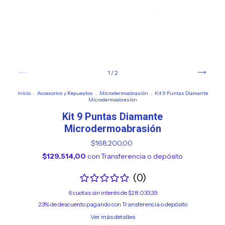
1
/
2
Inicio
.
Accesorios y Repuestos
.
Microdermoabrasión
.
Kit 9 Puntas Diamante
Microdermoabrasión
Kit 9 Puntas Diamante
Microdermoabrasión
$168.200,00
$129.514,00
con
Transferencia o depósito
(0)
6
cuotas sin interés de
$28.033,33
23% de descuento
pagando con Transferencia o depósito
Ver más detalles