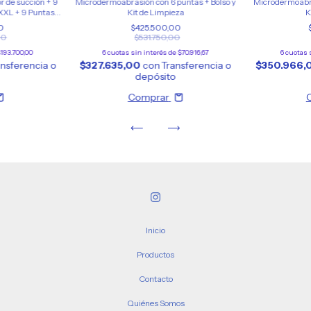
 de succión + 9
Microdermoabrasión con 6 puntas + Bolso y
Microdermoabra
 XXL + 9 Puntas
Kit de Limpieza
K
sión
0
$425.500,00
00
$531.750,00
193.700,00
6
cuotas sin interés de
$70.916,67
6
cuotas 
ansferencia o
$327.635,00
con
Transferencia o
$350.966
depósito
Comprar
Inicio
Productos
Contacto
Quiénes Somos