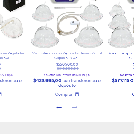
 con Regulador
Vacumterapia con Regulador de succión + 4
Vacumterapia c
pas XXL
Copas XL y XXL
Co
0
$550.500,00
0
$610.800,00
$72.115,00
6
cuotas sin interés de
$91.750,00
6
cuotas s
sferencia o
$423.885,00
con
Transferencia o
$577.115,
depósito
Comprar