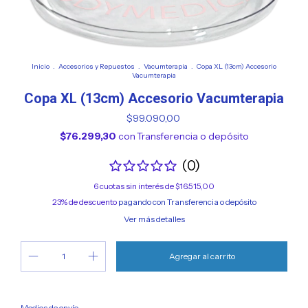
Inicio
.
Accesorios y Repuestos
.
Vacumterapia
.
Copa XL (13cm) Accesorio
Vacumterapia
Copa XL (13cm) Accesorio Vacumterapia
$99.090,00
$76.299,30
con
Transferencia o depósito
(0)
6
cuotas sin interés de
$16.515,00
23% de descuento
pagando con Transferencia o depósito
Ver más detalles
Cambiar CP
Entregas para el CP:
Medios de envío