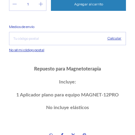
Cambiar CP
Entregas para el CP:
Medios de envío
Calcular
No sé mi código postal
Repuesto para Magnetoterapia
Incluye:
1 Aplicador plano para equipo MAGNET-12PRO
No incluye elásticos