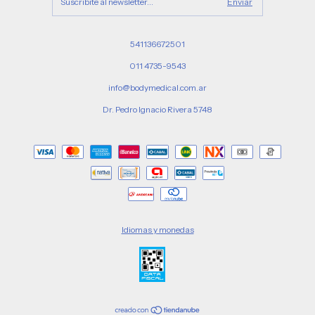
541136672501
011 4735-9543
info@bodymedical.com.ar
Dr. Pedro Ignacio Rivera 5748
Idiomas y monedas