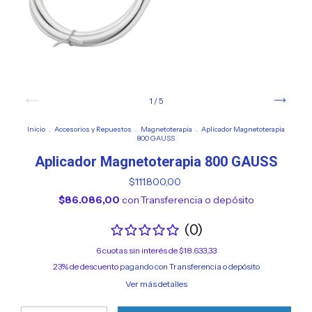
1
/
5
Inicio
.
Accesorios y Repuestos
.
Magnetoterapia
.
Aplicador Magnetoterapia
800 GAUSS
Aplicador Magnetoterapia 800 GAUSS
$111.800,00
$86.086,00
con
Transferencia o depósito
(0)
6
cuotas sin interés de
$18.633,33
23% de descuento
pagando con Transferencia o depósito
Ver más detalles