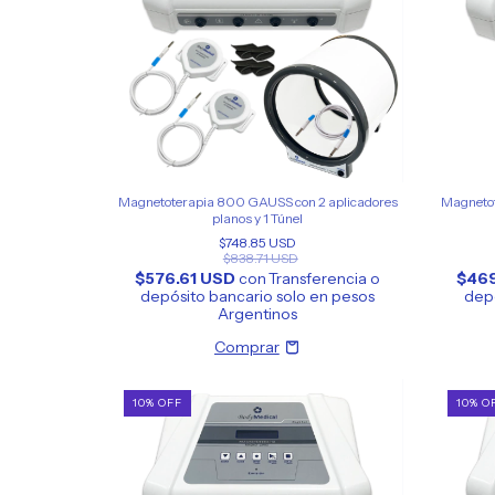
Magnetoterapia 800 GAUSS con 2 aplicadores
Magnetot
planos y 1 Túnel
$748.85 USD
$838.71 USD
$576.61 USD
con
Transferencia o
$46
depósito bancario solo en pesos
depó
Argentinos
10
%
OFF
10
%
O