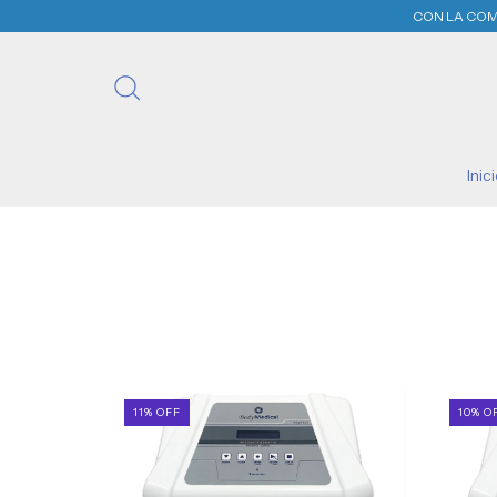
CON LA COMPRA DE
Inic
11
%
OFF
10
%
O