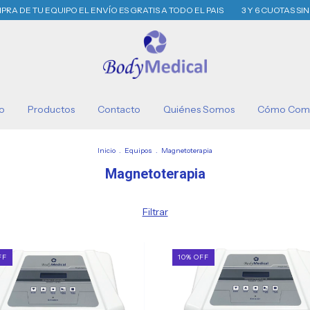
 TU EQUIPO EL ENVÍO ES GRATIS A TODO EL PAIS
3 Y 6 CUOTAS SIN IN
io
Productos
Contacto
Quiénes Somos
Cómo Com
Inicio
.
Equipos
.
Magnetoterapia
Magnetoterapia
Filtrar
FF
10
%
OFF