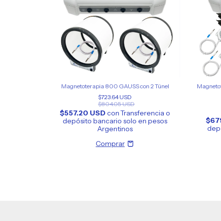
Magnetoterapia 800 GAUSS con 2 Túnel
Magnetot
$723.64 USD
$804.05 USD
$557.20 USD
con
Transferencia o
$67
depósito bancario solo en pesos
depó
Argentinos