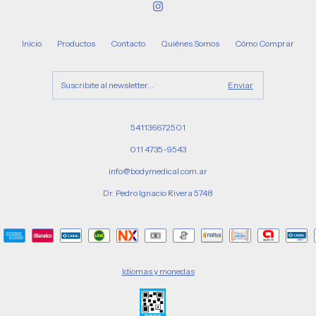
Inicio
Productos
Contacto
Quiénes Somos
Cómo Comprar
541136672501
011 4735-9543
info@bodymedical.com.ar
Dr. Pedro Ignacio Rivera 5748
Idiomas y monedas