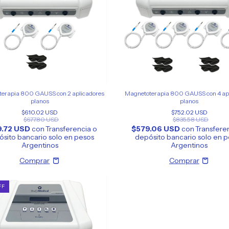
erapia 800 GAUSS con 2 aplicadores
Magnetoterapia 800 GAUSS con 4 ap
planos
planos
$610.02 USD
$752.02 USD
$677.80 USD
$835.58 USD
9.72 USD
con
Transferencia o
$579.06 USD
con
Transfere
sito bancario solo en pesos
depósito bancario solo en 
Argentinos
Argentinos
FF