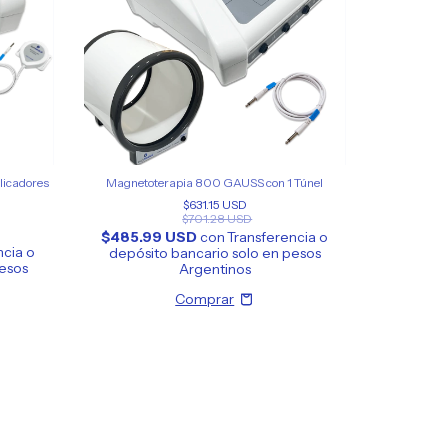
licadores
Magnetoterapia 800 GAUSS con 1 Túnel
$631.15 USD
$701.28 USD
$485.99 USD
con
Transferencia o
ncia o
depósito bancario solo en pesos
pesos
Argentinos